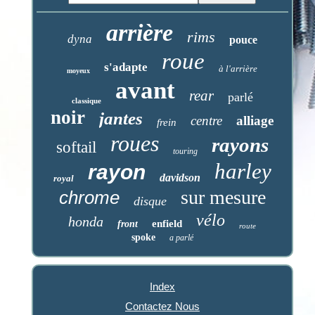
arrière
rims
dyna
pouce
roue
s'adapte
à l'arrière
moyeux
avant
rear
parlé
classique
noir
jantes
centre
alliage
frein
roues
rayons
softail
touring
harley
rayon
davidson
royal
sur mesure
chrome
disque
vélo
honda
enfield
front
route
spoke
a parlé
Index
Contactez Nous