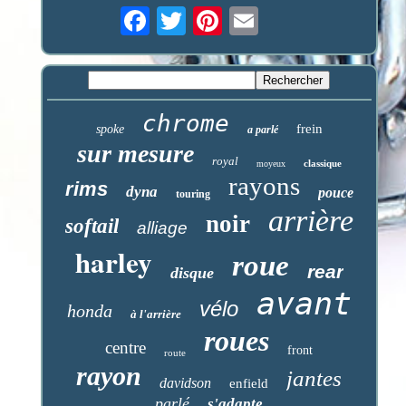
chrome
frein
spoke
a parlé
sur mesure
royal
classique
moyeux
rayons
rims
dyna
pouce
touring
arrière
noir
softail
alliage
harley
roue
rear
disque
avant
vélo
honda
à l'arrière
roues
centre
front
route
rayon
jantes
davidson
enfield
parlé
s'adapte