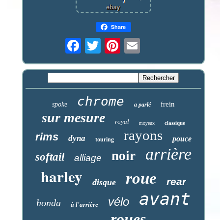
Share
chrome
frein
spoke
a parlé
sur mesure
royal
classique
moyeux
rayons
rims
dyna
pouce
touring
arrière
noir
softail
alliage
harley
roue
rear
disque
avant
vélo
honda
à l'arrière
roues