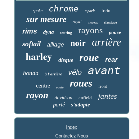
chrome
frein
spoke
a parlé
sur mesure
royal
classique
moyeux
rayons
rims
dyna
pouce
touring
arrière
noir
softail
alliage
harley
roue
rear
disque
avant
vélo
honda
à l'arrière
roues
centre
front
route
rayon
jantes
davidson
enfield
parlé
s'adapte
Index
Contactez Nous