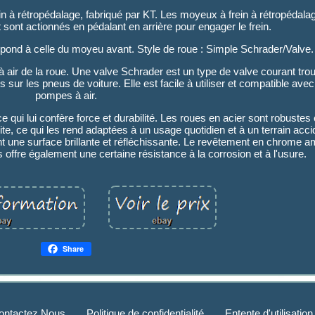
n à rétropédalage, fabriqué par KT. Les moyeux à frein à rétropédala
t sont actionnés en pédalant en arrière pour engager le frein.
espond à celle du moyeu avant. Style de roue : Simple Schrader/Valve.
 à air de la roue. Une valve Schrader est un type de valve courant tro
s sur les pneus de voiture. Elle est facile à utiliser et compatible avec
pompes à air.
ce qui lui confère force et durabilité. Les roues en acier sont robustes
te, ce qui les rend adaptées à un usage quotidien et à un terrain acci
t une surface brillante et réfléchissante. Le revêtement en chrome a
offre également une certaine résistance à la corrosion et à l'usure.
Share
ontactez Nous
Politique de confidentialité
Entente d'utilisation