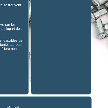
ge se trouvent
uvé sur les
 la plupart des
 et capables de
denté. La roue
méliore non
EN
FR