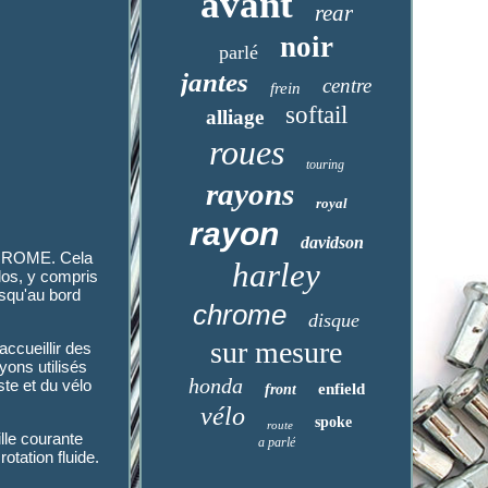
avant
rear
noir
parlé
jantes
centre
frein
softail
alliage
roues
touring
rayons
royal
rayon
davidson
ROME. Cela
harley
los, y compris
usqu'au bord
chrome
disque
sur mesure
accueillir des
yons utilisés
honda
ste et du vélo
enfield
front
vélo
spoke
route
ille courante
a parlé
otation fluide.