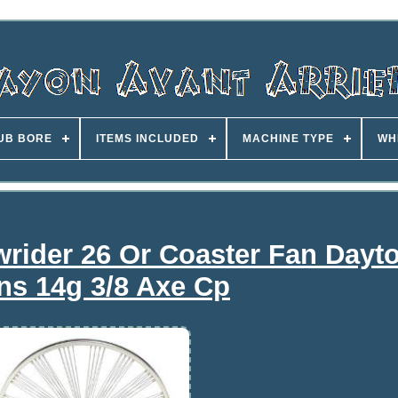
UB BORE
ITEMS INCLUDED
MACHINE TYPE
WH
wrider 26 Or Coaster Fan Dayt
ns 14g 3/8 Axe Cp