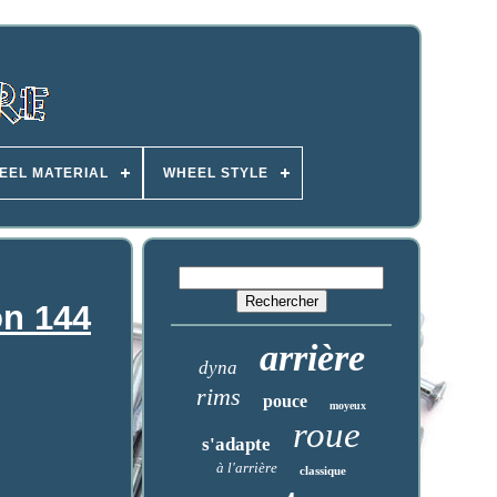
EEL MATERIAL
WHEEL STYLE
on 144
arrière
dyna
rims
pouce
moyeux
roue
s'adapte
à l'arrière
classique