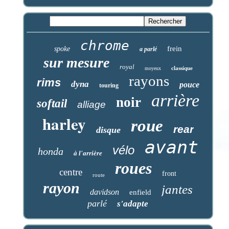
chrome
frein
spoke
a parlé
sur mesure
royal
classique
moyeux
rayons
rims
dyna
pouce
touring
arrière
noir
softail
alliage
harley
roue
rear
disque
avant
vélo
honda
à l'arrière
roues
centre
front
route
rayon
jantes
davidson
enfield
parlé
s'adapte