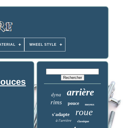
ATERIAL
WHEEL STYLE
pouces
arrière
dyna
rims
pouce
moyeux
roue
s'adapte
à l'arrière
classique