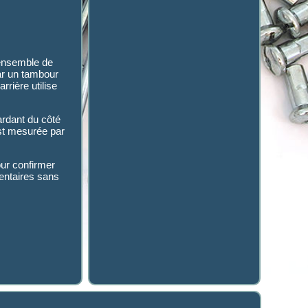
ensemble de
ar un tambour
rrière utilise
ardant du côté
est mesurée par
our confirmer
mentaires sans