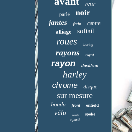
avant
rear
noir
parlé
jantes
centre
frein
softail
alliage
roues
touring
rayons
royal
rayon
davidson
harley
chrome
disque
sur mesure
honda
enfield
front
vélo
spoke
route
a parlé