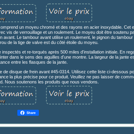
comprend un moyeu chromé et des rayons en acier inoxydable. Cet 
 vis de verrouillage et un roulement. Le moyeu doit être soutenu p
n avant. Le tambour avant utilise un roulement, le pignon du tambour a
rou de la tige de valve est du côté étoile du moyeu.
spectés et re-torqués après 500 miles d'installation initiale. En reg
ointer dans le sens des aiguilles d'une montre. La largeur de la jante 
tance entre les flasques de la jante.
que de disque de frein avant #45-0314. Utilisez cette liste ci-dessous p
dance la plus précise pour ce produit. Veuillez ne pas laisser de com
rd. Nous soutenons les produits que nous vendons.
Share