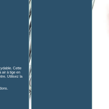
xydable. Cette
air à tige en
re. Utilisez la
dons.