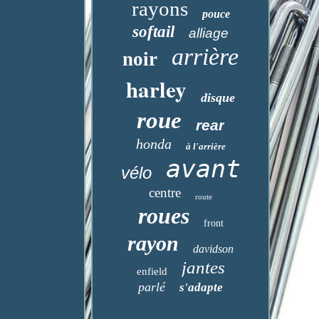
rayons
pouce
softail
alliage
arrière
noir
harley
disque
roue
rear
honda
à l'arrière
avant
vélo
centre
route
roues
front
rayon
davidson
jantes
enfield
parlé
s'adapte