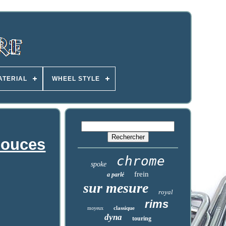
ATERIAL
WHEEL STYLE
pouces
chrome
spoke
frein
a parlé
sur mesure
royal
rims
classique
moyeux
dyna
touring