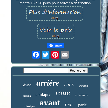
mettra 15 à 20 jours pour arriver à destination.
Share
arrière
rims
dyna
pouce
roue
s'adapte
à l'arrière
moyeux
avant
rear
parlé
classique