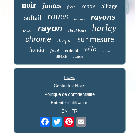
noir
jantes
centre
alliage
frein
roues
rayons
softail
touring
harley
rayon
davidson
royal
sur mesure
chrome
disque
vélo
honda
enfield
front
route
spoke
a parlé
Index
Contactez Nous
Politique de confidentialité
Entente d'utilisation
EN
FR