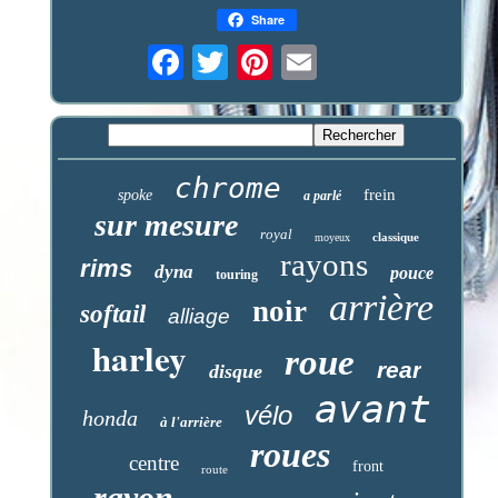
Share
chrome
frein
spoke
a parlé
sur mesure
royal
classique
moyeux
rayons
rims
dyna
pouce
touring
arrière
noir
softail
alliage
harley
roue
rear
disque
avant
vélo
honda
à l'arrière
roues
centre
front
route
rayon