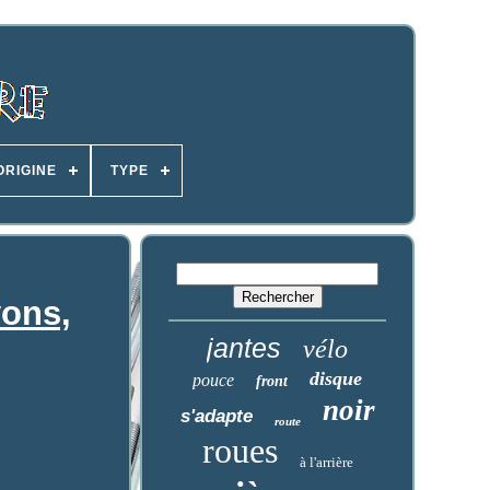
ORIGINE
TYPE
yons,
jantes
vélo
disque
pouce
front
noir
s'adapte
route
roues
à l'arrière