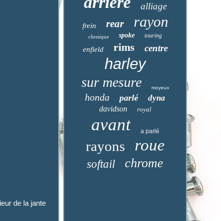
arrière
alliage
rayon
rear
frein
spoke
touring
classique
rims
centre
enfield
harley
sur mesure
moyeux
honda
parlé
dyna
davidson
royal
avant
a parlé
roue
rayons
chrome
softail
r de la jante