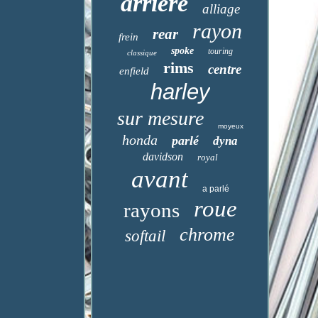
arrière
alliage
rayon
rear
frein
spoke
touring
classique
rims
centre
enfield
harley
sur mesure
moyeux
honda
parlé
dyna
davidson
royal
avant
a parlé
roue
rayons
chrome
softail