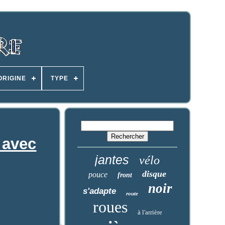
ORIGINE
TYPE
 avec
jantes
vélo
disque
pouce
front
noir
s'adapte
route
roues
à l'arrière