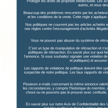
Protéger les droits de propriété intellectuelle. Les 
autres, et nous d
Beaucoup des problèmes rencontrés par les acheteurs
et les conditions de la vente. Cette règle s'appliq
Nos politiques ne couvrent pas les articles achetés en
nos règles contre l'encouragement d'activités illéga
Vous ne pouvez pas abuser du système de rétroactio
C'est un type de manipulation de rétroaction et n
politiques de rétroaction. En savoir plus sur quoi f
l'annonce. Si vous souhaitez signaler une violation de po
et politiques) et assure
Les rapports de violations de politique doivent être s
suspectée de notre politique. Les faux rapports de v
Plusieurs e-mails concernant la même annonce ralent
les circonstances, y compris l'historique du membre
chose ou ne pouvons pas le prouver avec certitude
En savoir plus sur notre Avis de Confidentialité des Ut