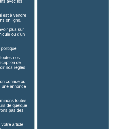
 uns avec les
i est à vendre
ns en ligne.
avoir plus sur
hicule ou d'un
politique.
 toutes nos
scription de
voir nos règles
tion connue ou
ez une annonce
aminons toutes
ûrs de quelque
rons pas des
 votre article