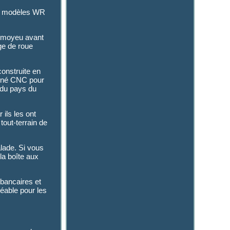
les modèles WR
e moyeu avant
ge de roue
construite en
usiné CNC pour
 du pays du
 ils les ont
tout-terrain de
lade. Si vous
la boîte aux
 bancaires et
éable pour les