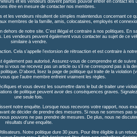
acheteurs et les vendeurs doivent parfois pouvoir entrer en contact les
evons être en mesure de contacter nos membres.
 et les vendeurs résultent de simples malentendus concernant ce qu
ue aux membres de la famille, amis, colocataires, employés et connexio
 dehors de notre site. C'est illégal et contraire à nos politiques. En s
les. Les vendeurs peuvent également vous contacter au sujet de ce vé
similaire à vendre.
n. Cela s'appelle l'extorsion de rétroaction et est contraire à notre 
'est également pas autorisé. Assurez-vous de comprendre et de suivre
aire si vous ne recevez pas un article ou s'il ne correspond pas à la de
litique. D'abord, lisez la page de politique qui traite de la violation (
z-vous que l'autre membre enfreint vraiment les règles.
pécifiques et vous devez les soumettre dans le but de traiter une viola
iolations de politique peuvent avoir des conséquences graves. Signal
une seule fois.
issent notre enquête. Lorsque nous recevons votre rapport, nous ex
, avant de décider de prendre des mesures. Si nous ne sommes pas s
, nous pouvons ne pas prendre de mesures. De plus, nous ne discute
résultats d'une enquête.
ilisateurs. Notre politique dure 30 jours. Pour être éligible à un retour,