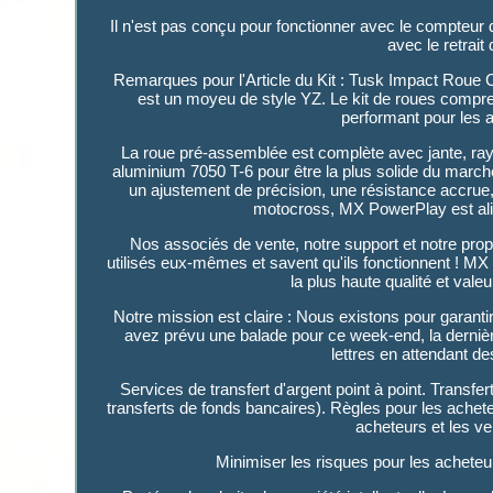
Il n'est pas conçu pour fonctionner avec le compteur
avec le retrait
Remarques pour l'Article du Kit : Tusk Impact Roue
est un moyeu de style YZ. Le kit de roues compr
performant pour les a
La roue pré-assemblée est complète avec jante, rayo
aluminium 7050 T-6 pour être la plus solide du march
un ajustement de précision, une résistance accrue
motocross, MX PowerPlay est alim
Nos associés de vente, notre support et notre propr
utilisés eux-mêmes et savent qu'ils fonctionnent ! MX
la plus haute qualité et vale
Notre mission est claire : Nous existons pour garan
avez prévu une balade pour ce week-end, la derniè
lettres en attendant de
Services de transfert d'argent point à point. Trans
transferts de fonds bancaires). Règles pour les achet
acheteurs et les ve
Minimiser les risques pour les acheteu