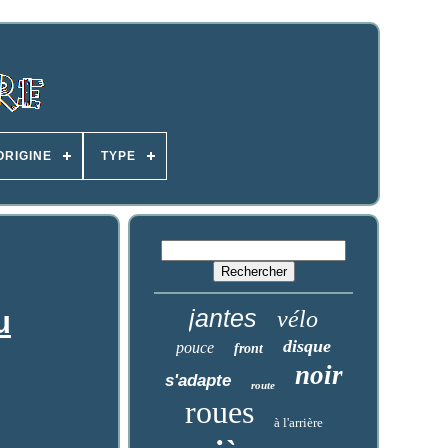
ORIGINE
TYPE
jantes
u
vélo
disque
pouce
front
noir
s'adapte
route
roues
à l'arrière