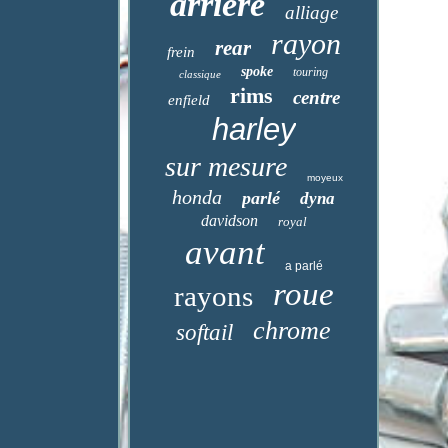
arrière
alliage
rayon
rear
frein
spoke
touring
classique
rims
centre
enfield
harley
sur mesure
moyeux
honda
parlé
dyna
davidson
royal
avant
a parlé
roue
rayons
chrome
softail