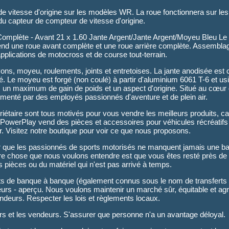
 de vitesse d'origine sur les modèles WR. La roue fonctionnera sur 
 du capteur de compteur de vitesse d'origine.
 Complète - Avant 21 x 1.60 Jante Argent/Jante Argent/Moyeu Bleu L
end une roue avant complète et une roue arrière complète. Assembla
pplications de motocross et de course tout-terrain.
ns, moyeu, roulements, joints et entretoises. La jante anodisée est 
é. Le moyeu est forgé (non coulé) à partir d'aluminium 6061 T-6 et 
, un maximum de gain de poids et un aspect d'origine. Situé au cœur
enté par des employés passionnés d'aventure et de plein air.
iétaire sont tous motivés pour vous vendre les meilleurs produits, car
 PowerPlay vend des pièces et accessoires pour véhicules récréatifs 
ur. Visitez notre boutique pour voir ce que nous proposons.
tir que les passionnés de sports motorisés ne manquent jamais une ba
re chose que nous voulons entendre est que vous êtes resté près de 
s pièces ou du matériel qui n'est pas arrivé à temps.
ferts de banque à banque (également connus sous le nom de transferts
eurs - aperçu. Nous voulons maintenir un marché sûr, équitable et agr
ndeurs. Respecter les lois et règlements locaux.
rs et les vendeurs. S'assurer que personne n'a un avantage déloyal.