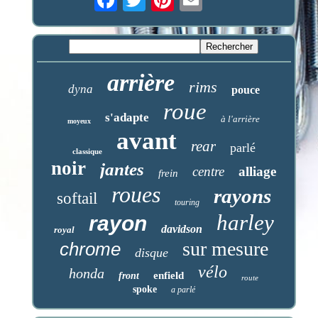
arrière
rims
dyna
pouce
roue
s'adapte
à l'arrière
moyeux
avant
rear
parlé
classique
noir
jantes
centre
alliage
frein
roues
rayons
softail
touring
harley
rayon
davidson
royal
sur mesure
chrome
disque
vélo
honda
enfield
front
route
spoke
a parlé