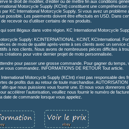
ve le droit de modifier, d'éditer ou de mettre fin aux conditions génér
ernational Motorcycle Supply (KCInt) constituent une compréhension 
és par KC International Motorcycle Supply. Si vous avez un problème 
e possible. Les paiements doivent être effectués en USD. Dans cer
al de recevoir ou d'utiliser certains de nos produits.
es qui sont illégaux dans votre région. KC International Motorcycle Supp
al Motorcycle Supply: KCINTERNATIONAL, KCINT, KCInternational. Fo
pièces de moto de qualité après-vente à ses clients avec un service 
titifs à nos clients. Nous avons de nombreuses pièces difficiles à tro
s créations pour votre dernier projet de moto personnalisée.
tendre pour passer une grosse commande. Pour gagner du temps, ve
orsque vous commandez. INFORMATIONS DE RETOUR Tout article.
. KC International Motorcycle Supply (KCInt) n'est pas responsable des f
e pertes de profits dus au retour de toute marchandise. AUTORISAT
er afin que nous puissions vous fournir une. Et nous vous donnerons d
our accélérer l'autorisation, veuillez nous fournir le numéro de factur
a date de commande lorsque vous appelez.