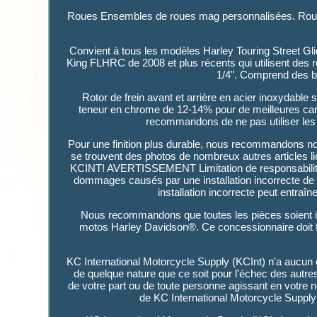
Roues Ensembles de roues mag personnalisées. Rou
Convient à tous les modèles Harley Touring Street G
King FLHRC de 2008 et plus récents qui utilisent des ro
1/4". Comprend des bo
Rotor de frein avant et arrière en acier inoxydable
teneur en chrome de 12-14% pour de meilleures cara
recommandons de ne pas utiliser les p
Pour une finition plus durable, nous recommandons nos
se trouvent des photos de nombreux autres article
KCINT! AVERTISSEMENT Limitation de responsabilité:
dommages causés par une installation incorrecte de p
installation incorrecte peut entra
Nous recommandons que toutes les pièces soient inst
motos Harley Davidson®. Ce concessionnaire doit fa
KC International Motorcycle Supply (KCInt) n'a aucun 
de quelque nature que ce soit pour l'échec des autres
de votre part ou de toute personne agissant en votre 
de KC International Motorcycle Supply (