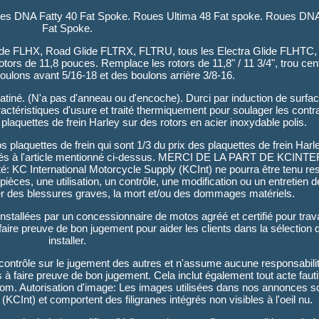
es DNA Fatty 40 Fat Spoke. Roues Ultima 48 Fat spoke. Roues D
Fat Spoke.
lide FLHX, Road Glide FLTRX, FLTRU, tous les Electra Glide FLHTC,
tors de 11,8 pouces. Remplace les rotors de 11,8" / 11 3/4", trou cent
ulons avant 5/16-18 et des boulons arrière 3/8-16.
 satiné. (N'a pas d'anneau ou d'encoche). Durci par induction de surf
ctéristiques d'usure et traité thermiquement pour soulager les contr
laquettes de frein Harley sur des rotors en acier inoxydable polis.
 plaquettes de frein qui sont 1/3 du prix des plaquettes de frein Har
s liés à l'article mentionné ci-dessus. MERCI DE LA PART DE KCIN
 KC International Motorcycle Supply (KCInt) ne pourra être tenu r
ièces, une utilisation, un contrôle, une modification ou un entretien
îner des blessures graves, la mort et/ou des dommages matériels.
allées par un concessionnaire de motos agréé et certifié pour travai
ire preuve de bon jugement pour aider les clients dans la sélection 
installer.
contrôle sur le jugement des autres et n'assume aucune responsabilit
 à faire preuve de bon jugement. Cela inclut également tout acte fauti
nom. Autorisation d'image: Les images utilisées dans nos annonces so
KCInt) et comportent des filigranes intégrés non visibles à l'oeil nu.