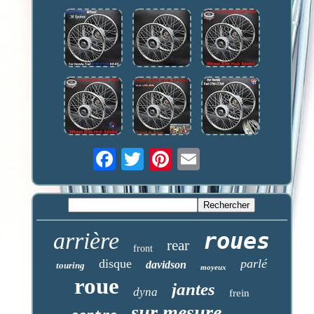
arrière
roues
rear
front
disque
parlé
davidson
touring
moyeux
roue
jantes
dyna
frein
sur mesure