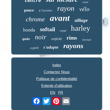
centre
route
rayon
vélo
pouce
à l'arrière
avant
chrome
alliage
harley
softail
honda
royal
noir
rims
enfield
spoke
classique
rayons
s'adapte
a parlé
Index
Contactez Nous
Politique de confidentialité
Entente d'utilisation
EN
FR