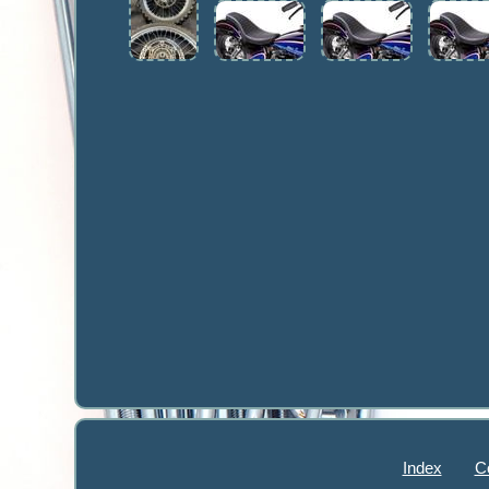
Index
C