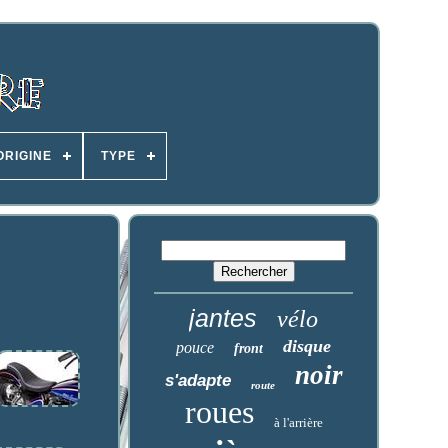
ORIGINE
TYPE
jantes
vélo
disque
pouce
front
noir
s'adapte
route
roues
à l'arrière