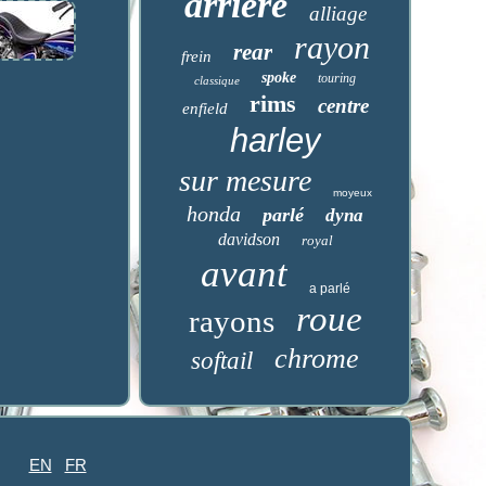
arrière
alliage
rayon
rear
frein
spoke
touring
classique
rims
centre
enfield
harley
sur mesure
moyeux
honda
parlé
dyna
davidson
royal
avant
a parlé
roue
rayons
chrome
softail
EN
FR