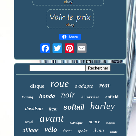
Share
roue
rear
disque
s'adapte
noir
honda
enfield
à l'arrière
touring
harley
softail
davidson
frein
avant
pouce
royal
classique
moyeux
vélo
alliage
dyna
front
spoke
route