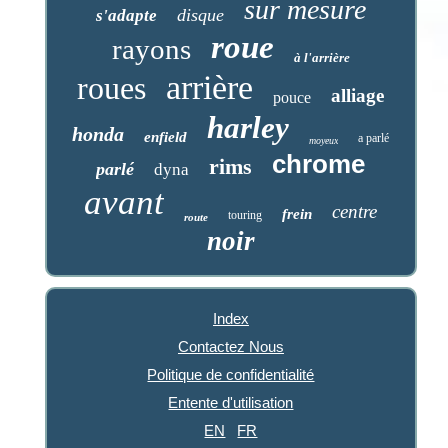
sur mesure
disque
s'adapte
roue
rayons
à l'arrière
arrière
roues
alliage
pouce
harley
honda
enfield
a parlé
moyeux
chrome
rims
parlé
dyna
avant
centre
frein
touring
route
noir
Index
Contactez Nous
Politique de confidentialité
Entente d'utilisation
EN
FR