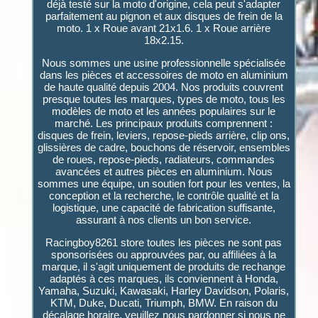
déjà testé sur la moto d'origine, cela peut s'adapter
parfaitement au pignon et aux disques de frein de la
moto. 1 x Roue avant 21x1.6. 1 x Roue arrière
18x2.15.
Nous sommes une usine professionnelle spécialisée
dans les pièces et accessoires de moto en aluminium
de haute qualité depuis 2004. Nos produits couvrent
presque toutes les marques, types de moto, tous les
modèles de moto et les années populaires sur le
marché. Les principaux produits comprennent :
disques de frein, leviers, repose-pieds arrière, clip ons,
glissières de cadre, bouchons de réservoir, ensembles
de roues, repose-pieds, radiateurs, commandes
avancées et autres pièces en aluminium. Nous
sommes une équipe, un soutien fort pour les ventes, la
conception et la recherche, le contrôle qualité et la
logistique, une capacité de fabrication suffisante,
assurant à nos clients un bon service.
Racingboy8261 store toutes les pièces ne sont pas
sponsorisées ou approuvées par, ou affiliées à la
marque, il s'agit uniquement de produits de rechange
adaptés à ces marques, ils conviennent à Honda,
Yamaha, Suzuki, Kawasaki, Harley Davidson, Polaris,
KTM, Duke, Ducati, Triumph, BMW. En raison du
décalage horaire, veuillez nous pardonner si nous ne