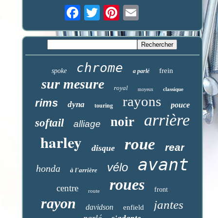
chrome
frein
spoke
a parlé
sur mesure
royal
classique
moyeux
rayons
rims
dyna
pouce
touring
arrière
noir
softail
alliage
harley
roue
rear
disque
avant
vélo
honda
à l'arrière
roues
centre
front
route
rayon
jantes
davidson
enfield
parlé