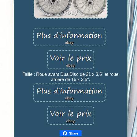
Taille : Roue avant DualDisc de 21 x 3,5" et roue
arrière de 16 x 3,5".
Share