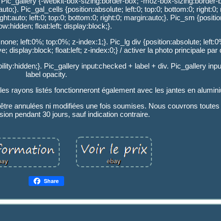
/. Pic_gallery {-webkit-box-sizing:border-box; -moz-box-sizing:border-
uto;}. Pic_gal_cells {position:absolute; left:0; top:0; bottom:0; right:0;
ht:auto; left:0; top:0; bottom:0; right:0; margin:auto;}. Pic_sm {positio
ow:hidden; float:left; display:block;}.
none; left:0%; top:0%; z-index:1;}. Pic_lg div {position:absolute; left:
 display:block; float:left; z-index:0;} / activer la photo principale par 
sibility:hidden;}. Pic_gallery input:checked + label + div. Pic_gallery in
label opacity.
 rayons listés fonctionneront également avec les jantes en alumin
être annulées ni modifiées une fois soumises. Nous couvrons toutes
ion pendant 30 jours, sauf indication contraire.
Share