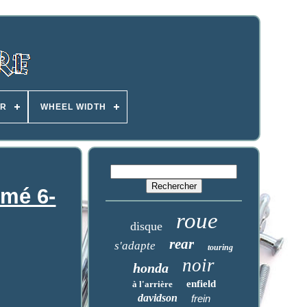
ER
WHEEL WIDTH
omé 6-
roue
disque
rear
s'adapte
touring
noir
honda
enfield
à l'arrière
davidson
frein