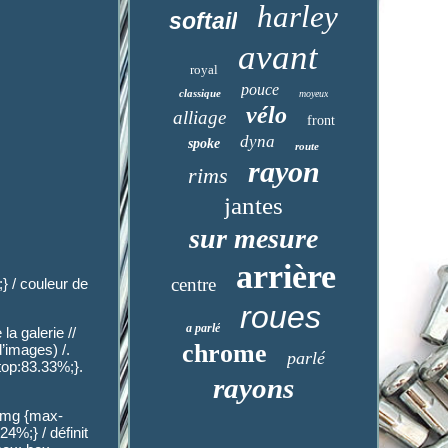
harley
softail
avant
royal
pouce
classique
moyeux
vélo
alliage
front
dyna
spoke
route
rayon
rims
jantes
sur mesure
arrière
centre
;} / couleur de
roues
a parlé
la galerie //
chrome
’images) /.
parlé
top:83.33%;}.
rayons
 img {max-
4%;} / définit