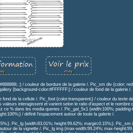
#888888; ;} / couleur de bordure de la galerie /. Pic_sm div {color: red
gallery {background-color:#FFFFFF;} / couleur de fond de la galerie /.
nd de la cellule /. Pic_foot {color:transparent;} / couleur du texte de 
aleurs interagissent et varient selon le ratio d’aspect et le nombre d
ez ce % dans les media queries /. Pic_gal_5x1 {width:100%; padding-
ht:100%;} / définit l’espacement autour de toute la galerie /.
5%;}. Pic_lg {width:83.01%; height:99.62%; margin:0.15%;}. Pic_sm
autour de la vignette /. Pic_lg img {max-width:99.24%; max-height:99.2