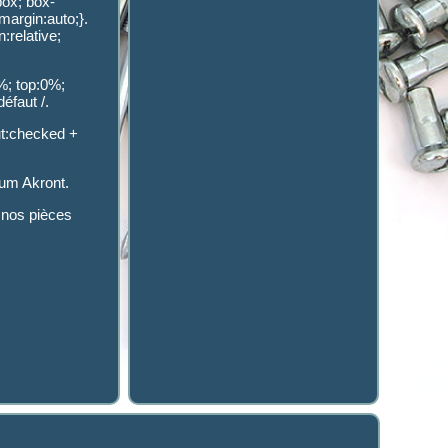
box; box-
 margin:auto;}.
n:relative;
0%; top:0%;
défaut /.
put:checked +
ium Akront.
 nos pièces