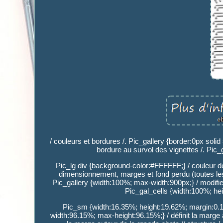
/ couleurs et bordures /. Pic_gallery {border:0px solid 
bordure au survol des vignettes /. Pic_
Pic_lg div {background-color:#FFFFFF;} / couleur de fo
dimensionnement, marges et fond perdu (toutes les v
Pic_gallery {width:100%; max-width:900px;} / modifi
Pic_gal_cells {width:100%; heig
Pic_sm {width:16.35%; height:19.62%; margin:0.1
width:96.15%; max-height:96.15%;} / définit la marge 