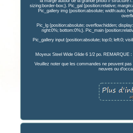
la marge autour de la grande photo // structure 
sizing:border-box;}. Pic_gal {position:relative; margin:a
Pic_gallery img {position:absolute; width:auto; heig
overfl
Pic_lg {position:absolute; overflow:hidden; display:
right:0%; bottom:0%;}. Pic_main {position:relative;
Pic_gallery input {position:absolute; top:0; left:0; vi
Moyeux Steel Wide Glide 6 1/2 po. REMARQUE : les
Veuillez noter que les commandes ne peuvent pas 
neuves ou d’occas