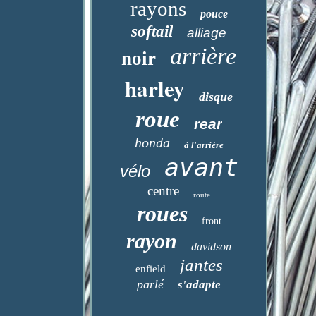
rayons
pouce
softail
alliage
arrière
noir
harley
disque
roue
rear
honda
à l'arrière
avant
vélo
centre
route
roues
front
rayon
davidson
jantes
enfield
parlé
s'adapte