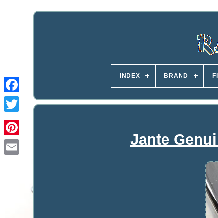
INDEX
BRAND
F
Jante Genui