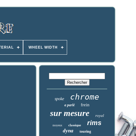
TERIAL
WHEEL WIDTH
chrome
spoke
frein
a parlé
sur mesure
royal
rims
classique
moyeux
dyna
touring