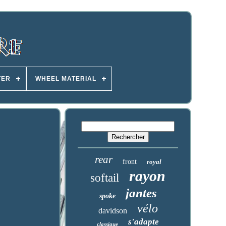
TER
WHEEL MATERIAL
rear
front
royal
rayon
softail
jantes
spoke
vélo
davidson
s'adapte
classique