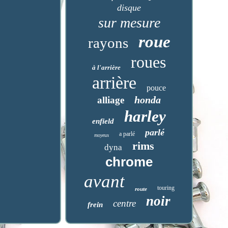
disque
sur mesure
roue
rayons
roues
à l'arrière
arrière
pouce
honda
alliage
harley
enfield
parlé
a parlé
moyeux
rims
dyna
chrome
avant
touring
route
noir
centre
frein