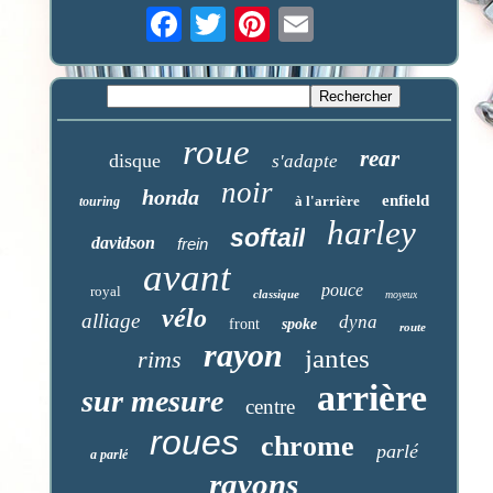
roue
rear
disque
s'adapte
noir
honda
enfield
à l'arrière
touring
harley
softail
davidson
frein
avant
pouce
royal
classique
moyeux
vélo
alliage
dyna
front
spoke
route
rayon
jantes
rims
arrière
sur mesure
centre
roues
chrome
parlé
a parlé
rayons