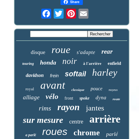
Share
roue
rear
disque
s'adapte
noir
honda
enfield
à l'arrière
touring
harley
softail
davidson
frein
avant
pouce
royal
classique
moyeux
vélo
alliage
dyna
front
spoke
route
rayon
jantes
rims
arrière
sur mesure
centre
roues
chrome
parlé
a parlé