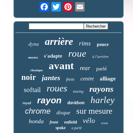
arrière
rims
dyna
pouce
roue
s'adapte
à l'arrière
moyeux
avant
rear
parlé
classique
noir
jantes
centre
alliage
frein
roues
rayons
softail
touring
harley
rayon
davidson
royal
sur mesure
chrome
disque
vélo
honda
enfield
front
route
spoke
a parlé