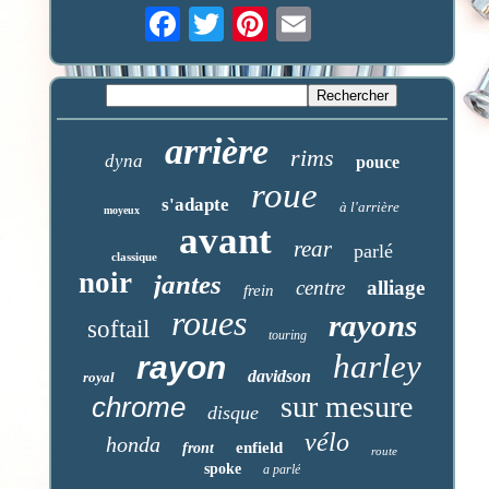
arrière
rims
dyna
pouce
roue
s'adapte
à l'arrière
moyeux
avant
rear
parlé
classique
noir
jantes
centre
alliage
frein
roues
rayons
softail
touring
harley
rayon
davidson
royal
sur mesure
chrome
disque
vélo
honda
enfield
front
route
spoke
a parlé