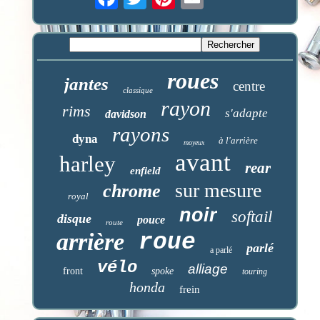
roues
jantes
centre
classique
rayon
rims
s'adapte
davidson
rayons
dyna
à l'arrière
moyeux
avant
harley
rear
enfield
sur mesure
chrome
royal
noir
softail
disque
pouce
route
arrière
roue
parlé
a parlé
vélo
alliage
front
spoke
touring
honda
frein