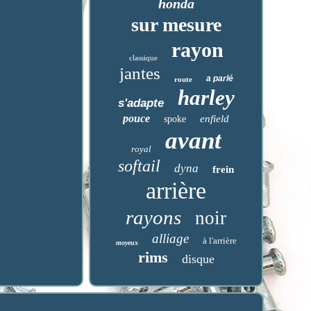
honda
sur mesure
rayon
classique
jantes
a parlé
route
harley
s'adapte
pouce
enfield
spoke
avant
royal
softail
dyna
frein
arrière
rayons
noir
alliage
à l'arrière
moyeux
rims
disque