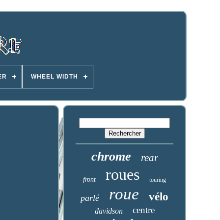
ER
WHEEL WIDTH
chrome
rear
roues
front
touring
roue
vélo
parlé
centre
davidson