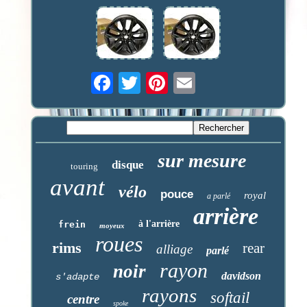
sur mesure
disque
touring
avant
vélo
pouce
royal
a parlé
arrière
à l'arrière
frein
moyeux
roues
rims
rear
alliage
parlé
rayon
noir
davidson
s'adapte
rayons
softail
centre
spoke